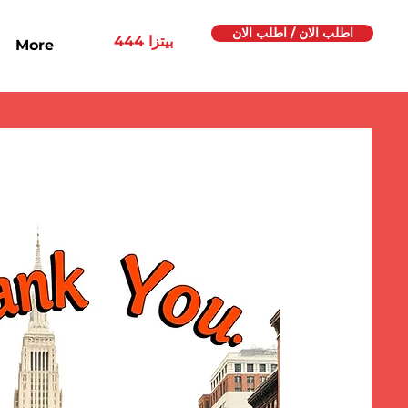
اطلب الان / اطلب الان
444 بيتزا
More