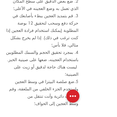
2. ضع بعض الدقيق على سطح المكان
الذي تعمل به وضع العجينه في الأعلى؛
3. قم بتمديد العجين ببطء بأصابعك في
حركة دفع وسحب لتحقيق 12 بوصة
المطلوبة (يمكنك استخدام فرادة العجين إذا
كنت ترغب في ذلك). إذا لم يخرج بشكل
مثالي، فلا بأس؛
4. بمجرد تحقيق الحجم والسمك المطلوبين
باستخدام العجينه، ضعها على صينية الخبز.
ليست هناك حاجة لدقيق أو زيت على
الصينية؛
5.ضع صلصة البيتزا في وسط العجين
واستخدم الجزء الخلفي من الملعقة، وقم
بحركات دائرية وأنت تنتقل من
وسط العجين إلى الحواف؛
6. يرش الجبن على الصلصة، ثم تضاف